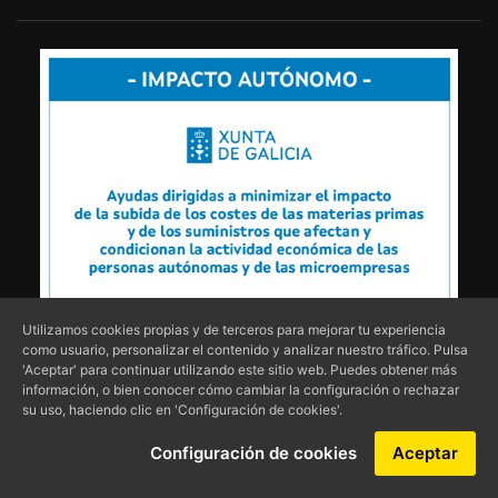
Utilizamos cookies propias y de terceros para mejorar tu experiencia
como usuario, personalizar el contenido y analizar nuestro tráfico. Pulsa
'Aceptar' para continuar utilizando este sitio web. Puedes obtener más
información, o bien conocer cómo cambiar la configuración o rechazar
su uso, haciendo clic en 'Configuración de cookies'.
Copyright © 2018 - 2026 | Inmobiliaria Rías Baixas |
Política de
Configuración de cookies
Aceptar
privacidad
|
Aviso Legal
|
Cookies
|
Ayudas públicas