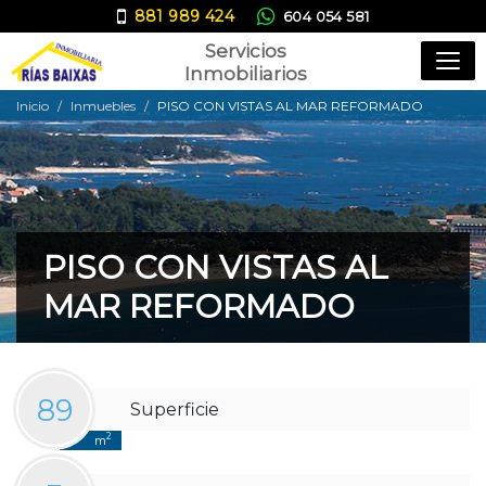
881 989 424
604 054 581
Servicios
ana@inmobiliariariasbaixas.com
Inmobiliarios
Inicio
Inmuebles
PISO CON VISTAS AL MAR REFORMADO
PISO CON VISTAS AL
MAR REFORMADO
89
Superficie
2
m