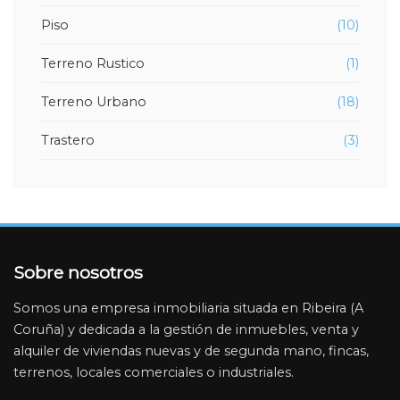
Piso
(10)
Terreno Rustico
(1)
Terreno Urbano
(18)
Trastero
(3)
Sobre nosotros
Somos una empresa inmobiliaria situada en Ribeira (A
Coruña) y dedicada a la gestión de inmuebles, venta y
alquiler de viviendas nuevas y de segunda mano, fincas,
terrenos, locales comerciales o industriales.