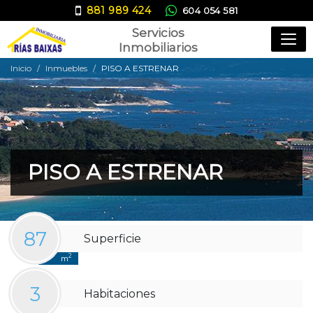
881 989 424
604 054 581
Servicios
ana@inmobiliariariasbaixas.com
Inmobiliarios
Inicio
Inmuebles
PISO A ESTRENAR
PISO A ESTRENAR
87
Superficie
2
m
3
Habitaciones