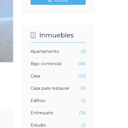
Buscar
Inmuebles
Apartamento
(6)
Bajo comercial
(48)
Casa
(33)
Casa para restaurar
(9)
Edificio
(2)
Entresuelo
(16)
Estudio
(2)