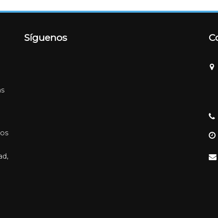
Síguenos
C
as
los
ad,