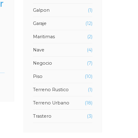
r
Galpon
(1)
Garaje
(12)
Maritimas
(2)
Nave
(4)
Negocio
(7)
Piso
(10)
Terreno Rustico
(1)
Terreno Urbano
(18)
Trastero
(3)