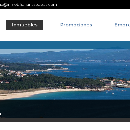
na@inmobiliariariasbaixas.com
Inmuebles
Promociones
Empre
A