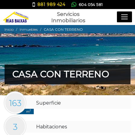
881 989 424
604 054 581
Servicios
ana@inmobiliariariasbaixas.com
Inmobiliarios
Inicio
Inmuebles
CASA CON TERRENO
CASA CON TERRENO
163
Superficie
2
m
3
Habitaciones